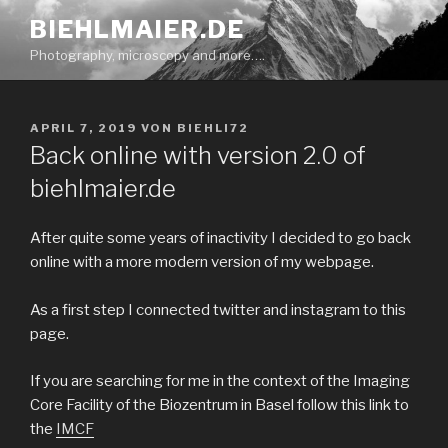
Zum
BIEHLMAIER.DE
Inhalt
Photography, microscopy and more….
springen
VERÖFFENTLICHT
APRIL 7, 2019
VON
BIEHLI72
AM
Back online with version 2.0 of
biehlmaier.de
After quite some years of inactivity I decided to go back
online with a more modern version of my webpage.
As a first step I connected twitter and instagram to this
page.
If you are searching for me in the context of the Imaging
Core Facility of the Biozentrum in Basel follow this link to
the
IMCF